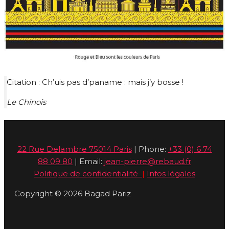
Citation : Ch’uis pas d’paname : mais j’y bosse !
Le Chinois
22 Rue Delambre 75014 Paris
| Phone:
+33 (0) 6 74
88 09 80
| Email:
jean-pierre@rebaud.fr
Politique de confidentialité
|
Infos légales
Copyright © 2026 Bagad Pariz