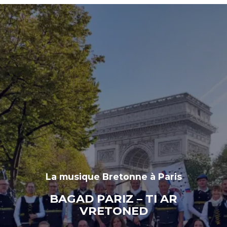
Aller
Log In
au
contenu
La musique Bretonne à Paris
BAGAD PARIZ – TI AR
VRETONED