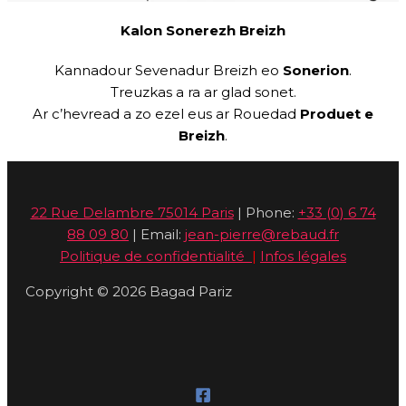
Kalon Sonerezh Breizh
Kannadour Sevenadur Breizh eo
Sonerion
.
Treuzkas a ra ar glad sonet.
Ar c’hevread a zo ezel eus ar Rouedad
Produet e
Breizh
.
22 Rue Delambre 75014 Paris
| Phone:
+33 (0) 6 74
88 09 80
| Email:
jean-pierre@rebaud.fr
Politique de confidentialité
|
Infos légales
Copyright © 2026 Bagad Pariz