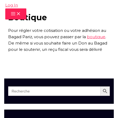
Aller
Log In
au
Boutique
contenu
Pour régler votre cotisation ou votre adhésion au
Bagad Pariz, vous pouvez passer par la
boutique
.
De même si vous souhaite faire un Don au Bagad
pour le soutenir, un reçu fiscal vous sera délivré
SEARCH BUTTO
Search
for: