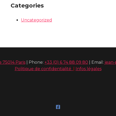
Categories
Uncategorized
 75014 Paris
| Phone:
+33 (0) 6 74 88 09 80
| Email:
jean-
Politique de confidentialité
|
Infos légales