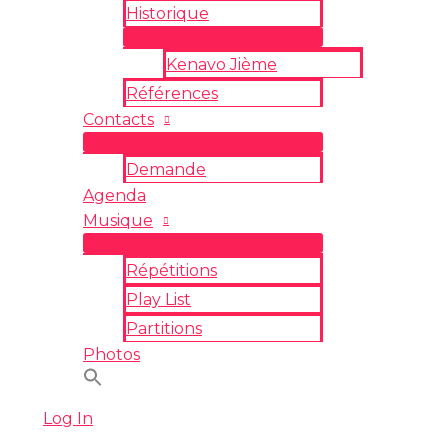
Historique
Kenavo Jième
Références
Contacts
Demande
Agenda
Musique
Répétitions
Play List
Partitions
Photos
Log In