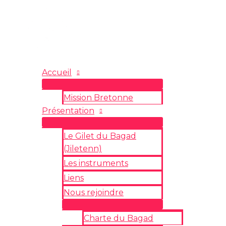
Aller
au
contenu
Accueil
Mission Bretonne
Présentation
Le Gilet du Bagad
(Jiletenn)
Les instruments
Liens
Nous rejoindre
Charte du Bagad